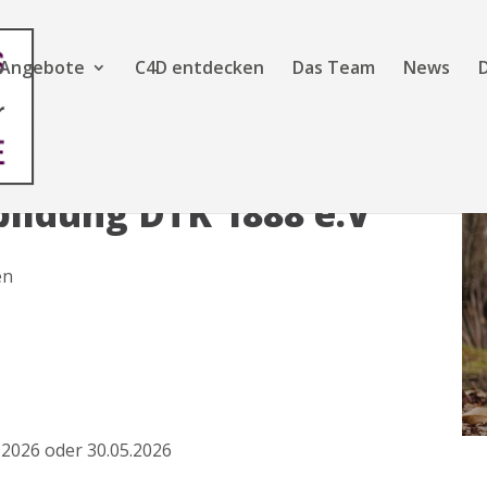
Angebote
C4D entdecken
Das Team
News
ildung DTK 1888 e.V
en
.2026 oder 30.05.2026