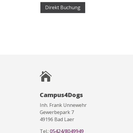
Direkt Buchung

Campus4Dogs
Inh. Frank Unnewehr
Gewerbepark 7
49196 Bad Laer
Tel.:
05424/8049949