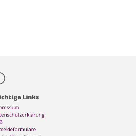
p
chtige Links
pressum
tenschutzerklärung
B
meldeformulare