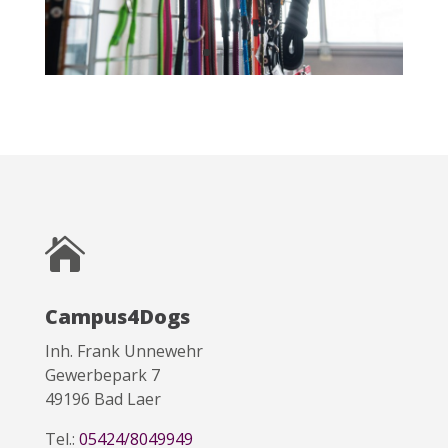

Campus4Dogs
Inh. Frank Unnewehr
Gewerbepark 7
49196 Bad Laer
Tel.:
05424/8049949