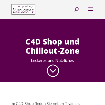
C4D Shop und
Chillout-Zone
Leckeres und Nützliches
;
Im C4D-Shop finden Sie neben Trainigs-