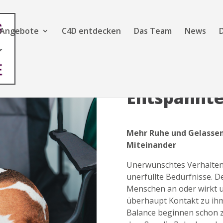
Angebote
C4D entdecken
Das Team
News
Entspannte
Mehr Ruhe und Gelassen
Miteinander
Unerwünschtes Verhalten b
unerfüllte Bedürfnisse. De
Menschen an oder wirkt unh
überhaupt Kontakt zu i
Balance beginnen schon z