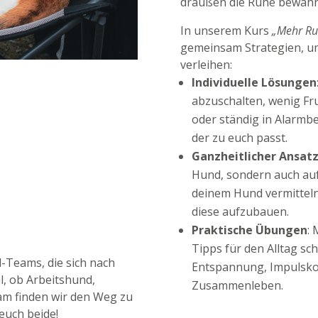
draußen die Ruhe bewahre
In unserem Kurs
„Mehr Ru
gemeinsam Strategien, um
verleihen:
Individuelle Lösungen
abzuschalten, wenig Fru
oder ständig in Alarmbe
der zu euch passt.
Ganzheitlicher Ansat
Hund, sondern auch auf 
deinem Hund vermitteln
diese aufzubauen.
Praktische Übungen
: 
Tipps für den Alltag sc
d-Teams, die sich nach
Entspannung, Impulsko
l, ob Arbeitshund,
Zusammenleben.
m finden wir den Weg zu
euch beide!