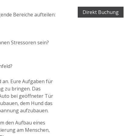
Direkt Buchung
lgende Bereiche aufteilen:
nnen Stressoren sein?
mfeld?
 an. Eure Aufgaben für
ag zu bringen. Das
uto bei geöffneter Tür
bzubauen, dem Hund das
Spannung aufzubauen.
um den Aufbau eines
ntierung am Menschen,